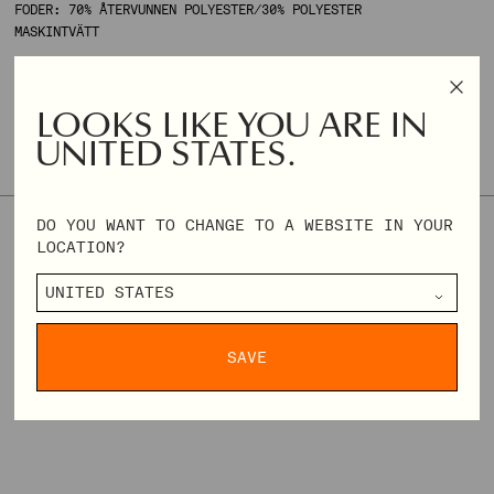
FODER: 70% ÅTERVUNNEN POLYESTER/30% POLYESTER
MASKINTVÄTT
ANNA ÄR 175 CM OCH HAR STORLEK XS.
LOOKS LIKE YOU ARE IN
ONLY 2 AVAILABLE
UNITED STATES.
STORLEK & PASSFORM
STORLEKSTABELL
DO YOU WANT TO CHANGE TO A WEBSITE IN YOUR
XXS
XS
S
M
L
XL
XXL
XXXL
LOCATION?
REGULAR
SEK 1.399,60
SEK 3.499,00
PRICE
DELIVERY & RETURNS
SAVE