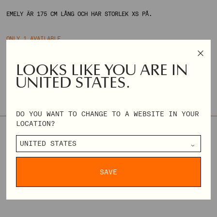
EMELY ÄR 175 CM LÅNG OCH HAR STORLEK XS PÅ.
ONLY 1 AVAILABLE
STORLEK & PASSFORM
STORLEKSTABELL
LOOKS LIKE YOU ARE IN
DEN HÄR MODELLEN ÄR LITEN I STORLEKEN. VI REKOMMENDERAR
UNITED STATES.
ATT DU VÄLJER EN STORLEK STÖRRE OM DU ÄR OSÄKER PÅ DIN
STORLEK.
DO YOU WANT TO CHANGE TO A WEBSITE IN YOUR
LOCATION?
XXS
XS
S
M
L
XL
XXL
XXXL
REGULAR
SEK 1.279,60
SEK 3.199,00
PRICE
SAVE
DELIVERY & RETURNS